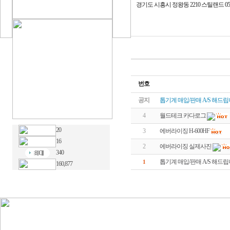
경기도 시흥시 정왕동 2210 스틸랜드 05
번호
공지
톱기계 매입/판매 A/S 해드립
4
월드테크 카다로그
20
3
에버라이징 H-600HF
16
2
에버라이징 실제사진
340
톱기계 매입/판매 A/S 해드립
1
160,877