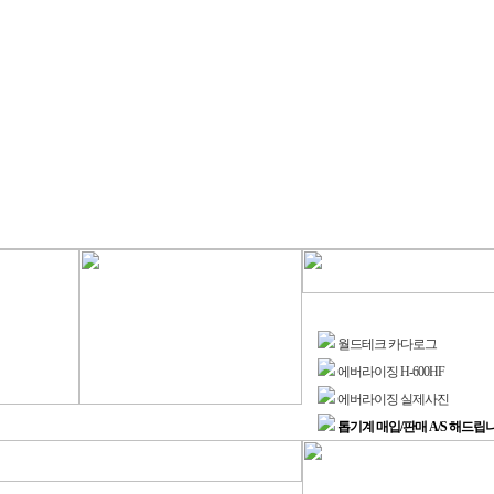
월드테크 카다로그
에버라이징 H-600HF
에버라이징 실제사진
톱기계 매입/판매 A/S 해드립니